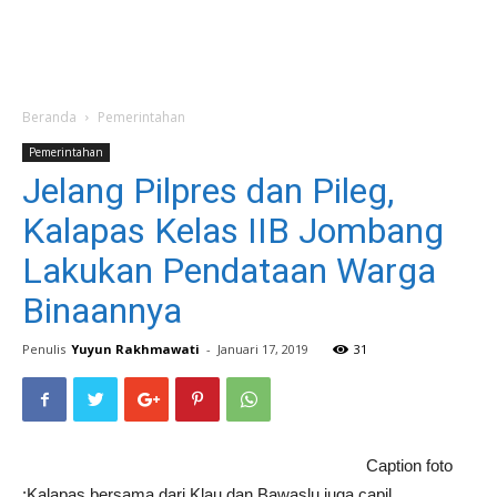
Beranda
Pemerintahan
Pemerintahan
Jelang Pilpres dan Pileg,
Kalapas Kelas IIB Jombang
Lakukan Pendataan Warga
Binaannya
Penulis
Yuyun Rakhmawati
-
Januari 17, 2019
31
Caption foto
:Kalapas bersama dari Klau dan Bawaslu juga capil