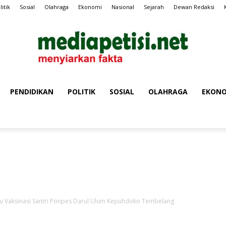
litik
Sosial
Olahraga
Ekonomi
Nasional
Sejarah
Dewan Redaksi
PENDIDIKAN
POLITIK
SOSIAL
OLAHRAGA
EKONO
MEDIA
Iklan Media Petisi
PETISI
 Vaksinasi Santri Ponpes Darul Ulum Kepuhdoko Tembelang