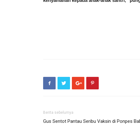
kenyamanan kepada anak-anak santri,” pungk
Berita sebelumya
Gus Sentot Pantau Seribu Vaksin di Ponpes Ba