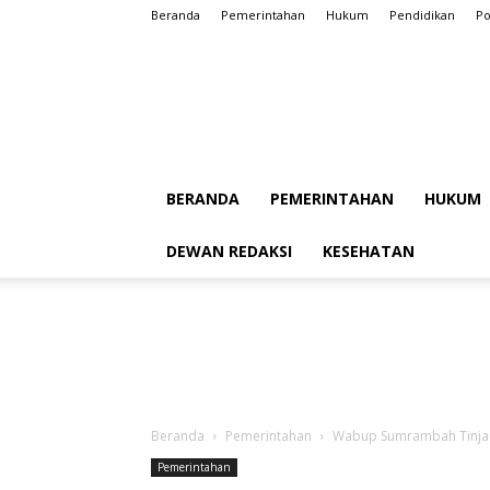
Beranda
Pemerintahan
Hukum
Pendidikan
Po
BERANDA
PEMERINTAHAN
HUKUM
DEWAN REDAKSI
KESEHATAN
Beranda
Pemerintahan
Wabup Sumrambah Tinjau
Pemerintahan