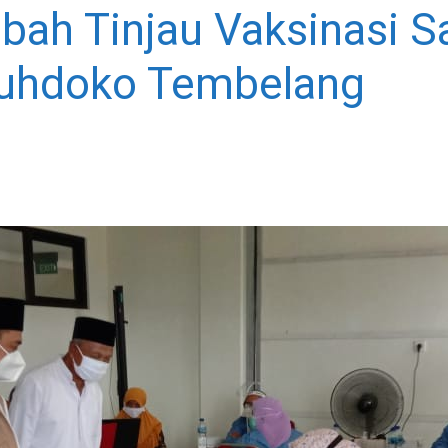
h Tinjau Vaksinasi Sa
puhdoko Tembelang