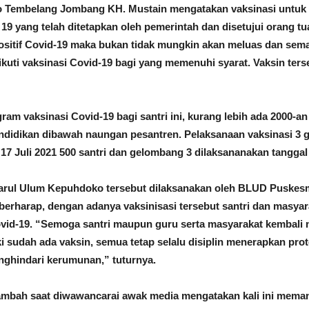
Tembelang Jombang KH. Mustain mengatakan vaksinasi untuk sa
9 yang telah ditetapkan oleh pemerintah dan disetujui orang tua
 positif Covid-19 maka bukan tidak mungkin akan meluas dan se
kuti vaksinasi Covid-19 bagi yang memenuhi syarat. Vaksin ters
m vaksinasi Covid-19 bagi santri ini, kurang lebih ada 2000-an 
ndidikan dibawah naungan pesantren. Pelaksanaan vaksinasi 3 ge
 17 Juli 2021 500 santri dan gelombang 3 dilaksananakan tanggal 2
Darul Ulum Kepuhdoko tersebut dilaksanakan oleh BLUD Puskesm
berharap, dengan adanya vaksinisasi tersebut santri dan masya
id-19. “Semoga santri maupun guru serta masyarakat kembali me
i sudah ada vaksin, semua tetap selalu disiplin menerapkan pro
nghindari kerumunan,” tuturnya.
mbah saat diwawancarai awak media mengatakan kali ini memang