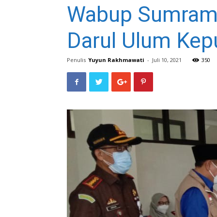
Wabup Sumramba
Darul Ulum Ke
Penulis
Yuyun Rakhmawati
-
Juli 10, 2021
350