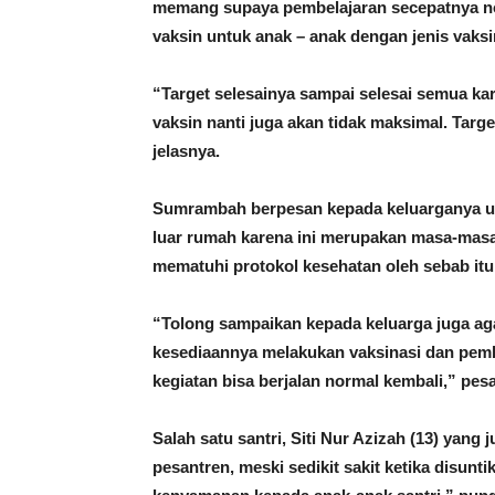
memang supaya pembelajaran secepatnya nor
vaksin untuk anak – anak dengan jenis vaks
“Target selesainya sampai selesai semua kar
vaksin nanti juga akan tidak maksimal. Targ
jelasnya.
Sumrambah berpesan kepada keluarganya unt
luar rumah karena ini merupakan masa-masa su
mematuhi protokol kesehatan oleh sebab it
“Tolong sampaikan kepada keluarga juga aga
kesediaannya melakukan vaksinasi dan pemb
kegiatan bisa berjalan normal kembali,” pe
Salah satu santri, Siti Nur Azizah (13) ya
pesantren, meski sedikit sakit ketika disunt