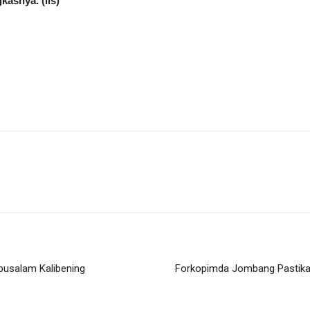
asnya. (lis)
busalam Kalibening
Forkopimda Jombang Pastikan