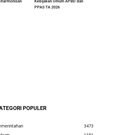
eharmonisan
Kebijakan Umum APBD dan
PPAS TA 2026
ATEGORI POPULER
emerintahan
3473
ukum
1181