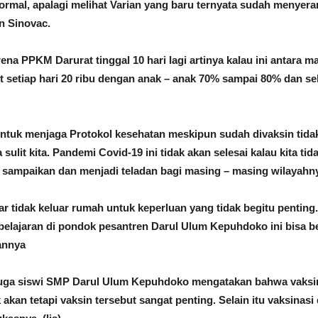
mal, apalagi melihat Varian yang baru ternyata sudah menyera
in Sinovac.
ena PPKM Darurat tinggal 10 hari lagi artinya kalau ini antara m
et setiap hari 20 ribu dengan anak – anak 70% sampai 80% dan sek
uk menjaga Protokol kesehatan meskipun sudah divaksin tidak
lit kita. Pandemi Covid-19 ini tidak akan selesai kalau kita tid
u sampaikan dan menjadi teladan bagi masing – masing wilayahn
r tidak keluar rumah untuk keperluan yang tidak begitu penting.
elajaran di pondok pesantren Darul Ulum Kepuhdoko ini bisa be
sannya
ng juga siswi SMP Darul Ulum Kepuhdoko mengatakan bahwa vaks
ik akan tetapi vaksin tersebut sangat penting. Selain itu vaksin