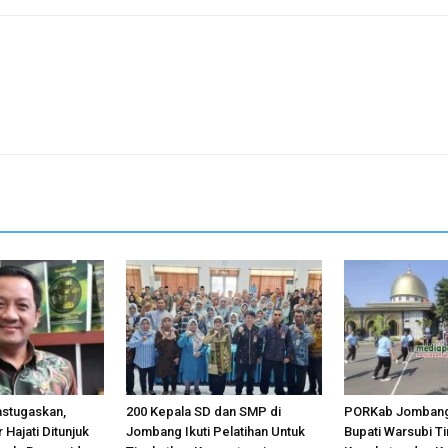
astugaskan,
200 Kepala SD dan SMP di
PORKab Jombang
 Hajati Ditunjuk
Jombang Ikuti Pelatihan Untuk
Bupati Warsubi T