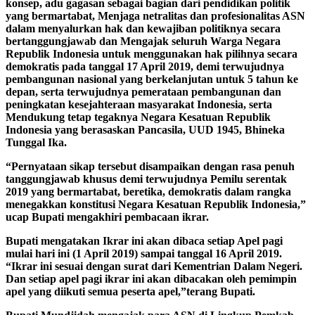
konsep, adu gagasan sebagai bagian dari pendidikan politik
yang bermartabat, Menjaga netralitas dan profesionalitas ASN
dalam menyalurkan hak dan kewajiban politiknya secara
bertanggungjawab dan Mengajak seluruh Warga Negara
Republik Indonesia untuk menggunakan hak pilihnya secara
demokratis pada tanggal 17 April 2019, demi terwujudnya
pembangunan nasional yang berkelanjutan untuk 5 tahun ke
depan, serta terwujudnya pemerataan pembangunan dan
peningkatan kesejahteraan masyarakat Indonesia, serta
Mendukung tetap tegaknya Negara Kesatuan Republik
Indonesia yang berasaskan Pancasila, UUD 1945, Bhineka
Tunggal Ika.
“Pernyataan sikap tersebut disampaikan dengan rasa penuh
tanggungjawab khusus demi terwujudnya Pemilu serentak
2019 yang bermartabat, beretika, demokratis dalam rangka
menegakkan konstitusi Negara Kesatuan Republik Indonesia,”
ucap Bupati mengakhiri pembacaan ikrar.
Bupati mengatakan Ikrar ini akan dibaca setiap Apel pagi
mulai hari ini (1 April 2019) sampai tanggal 16 April 2019.
“Ikrar ini sesuai dengan surat dari Kementrian Dalam Negeri.
Dan setiap apel pagi ikrar ini akan dibacakan oleh pemimpin
apel yang diikuti semua peserta apel,”terang Bupati.