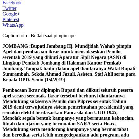
Facebook
Twitter
Google+
Pinterest
WhatsApp
Caption foto : Bu0ati saat pimpin apel
JOMBANG :Bupati Jombang Hj. Mundjidah Wahab pimpin
Apel dan pembacaan ikrar untuk mensukseskan Pemilu
serentak 2019 yang diikuti Aparatur Sipil Negara (ASN) di
Lingkup Pemkab Jombang di Halaman Kantor Pemkab
Jombang. Tampak hadir dalam apel diantaranya Wakil Bupati
Sumrambah, Sekda Ahmad Jazuli, Asisten, Staf Ahli serta para
Kepala OPD. Senin (1/4/2019)
Pembacaan Ikrar dipimpin Bupati dan diikuti seluruh peserta
apel secara serentak. Ikrar tersebut berbunyi diantaranya
Mendukung suksesnya Pemilu dan Pilpres serentak Tahun
2019 demi terwujudnya sistem pemerintahan presidensiil yang
semakin efektif berdasarkan Pancasila dan UUD 1945,
Menolak segala bentuk kampanye yang bermuatan kebencian,
fitnah dan ujaran yang bermuatan SARA serta Hoax,
Mendukung serta mendorong kampanye yang bermartabat
dan beretika, serta lebih mengedepankan adu program, adu