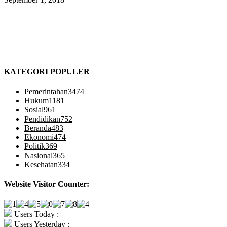
KATEGORI POPULER
Pemerintahan
3474
Hukum
1181
Sosial
961
Pendidikan
752
Beranda
483
Ekonomi
474
Politik
369
Nasional
365
Kesehatan
334
Website Visitor Counter:
Users Today :
Users Yesterday :