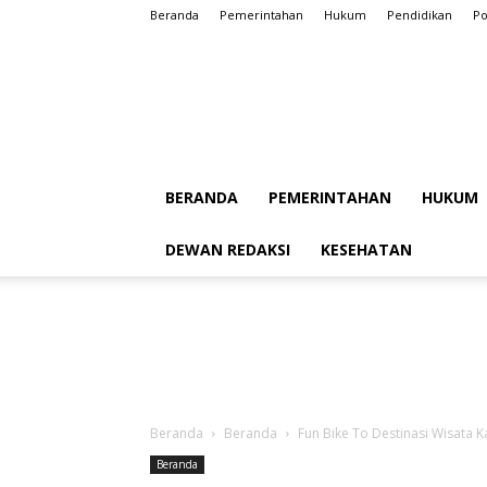
Beranda
Pemerintahan
Hukum
Pendidikan
Po
BERANDA
PEMERINTAHAN
HUKUM
DEWAN REDAKSI
KESEHATAN
Beranda
Beranda
Fun Bike To Destinasi Wisata
Beranda