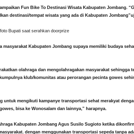
mpaikan Fun Bike To Destinasi Wisata Kabupaten Jombang. “
an destinasi/tempat wisata yang ada di Kabupaten Jombang”uj
foto Bupati saat serahkan doorprize
 masyarakat Kabupaten Jombang supaya memiliki budaya sehat 
katkan olahraga dan mengolahragakan masyarakat sehingga ter
kumpulnya klub/komunitas atau perorangan pecinta gowes sehin
untuk mengikuti kampanye transportasi sehat merakyat dengan
 gowes, bisa ke Wonosalam dan lainnya,” harapnya.
ahraga Kabupaten Jombang Agus Susilo Sugioto ketika dikonfir
 masyarakat. dengan menggunakan transportasi sepeda tanpa ad