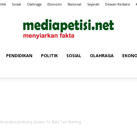
litik
Sosial
Olahraga
Ekonomi
Nasional
Sejarah
Dewan Redaksi
PENDIDIKAN
POLITIK
SOSIAL
OLAHRAGA
EKONO
MEDIA
Iklan Media Petisi
PETISI
 Kabupaten Jombang Gowes To Bale Tani Bareng