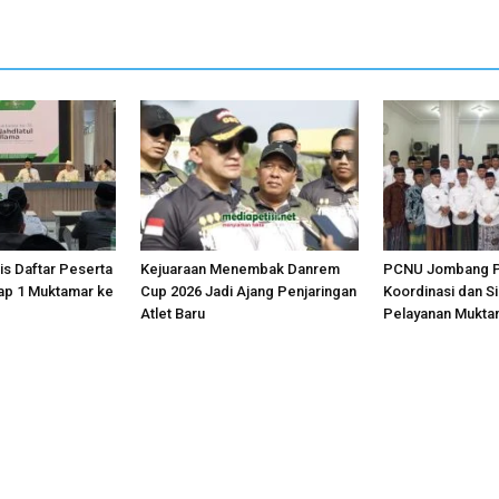
is Daftar Peserta
Kejuaraan Menembak Danrem
PCNU Jombang P
ap 1 Muktamar ke
Cup 2026 Jadi Ajang Penjaringan
Koordinasi dan S
Atlet Baru
Pelayanan Mukta