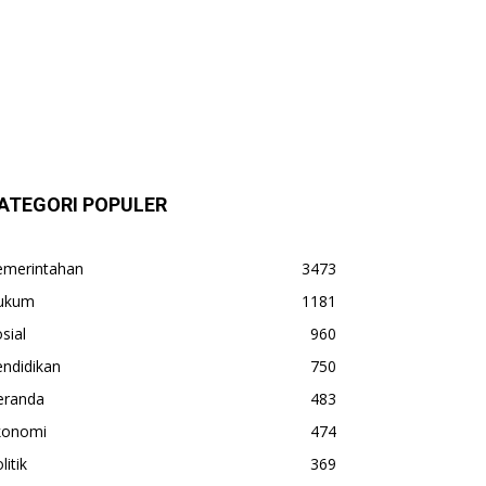
ATEGORI POPULER
emerintahan
3473
ukum
1181
sial
960
ndidikan
750
eranda
483
konomi
474
litik
369