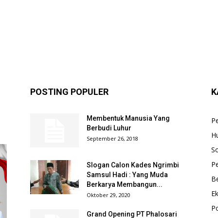
POSTING POPULER
K
Membentuk Manusia Yang
P
Berbudi Luhur
H
September 26, 2018
So
Pe
Slogan Calon Kades Ngrimbi
Samsul Hadi : Yang Muda
B
Berkarya Membangun...
E
Oktober 29, 2020
Po
Grand Opening PT Phalosari