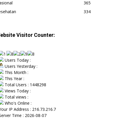
asional
365
esehatan
334
ebsite Visitor Counter:
Users Today :
Users Yesterday :
This Month :
This Year :
Total Users : 1448298
Views Today :
Total views :
Who's Online :
Your IP Address : 216.73.216.7
Server Time : 2026-08-07