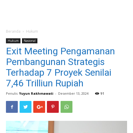
Beranda
Hukum
Hukum
Nasional
Exit Meeting Pengamanan
Pembangunan Strategis
Terhadap 7 Proyek Senilai
7,46 Trilliun Rupiah
Penulis
Yuyun Rakhmawati
-
Desember 13, 2024
91