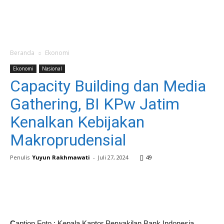
Beranda
Ekonomi
Ekonomi
Nasional
Capacity Building dan Media
Gathering, BI KPw Jatim
Kenalkan Kebijakan
Makroprudensial
Penulis
Yuyun Rakhmawati
-
Juli 27, 2024
49
C
aption Foto : Kepala Kantor Perwakilan Bank Indonesia