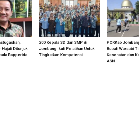
astugaskan,
200 Kepala SD dan SMP di
PORKab Jombang
 Hajati Ditunjuk
Jombang Ikuti Pelatihan Untuk
Bupati Warsubi T
pala Bapperida
Tingkatkan Kompetensi
Kesehatan dan K
ASN