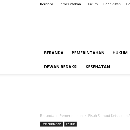
Beranda
Pemerintahan
Hukum
Pendidikan
Po
BERANDA
PEMERINTAHAN
HUKUM
DEWAN REDAKSI
KESEHATAN
Beranda
Pemerintahan
Pisah Sambut Ketua dan A
Pemerintahan
Politik