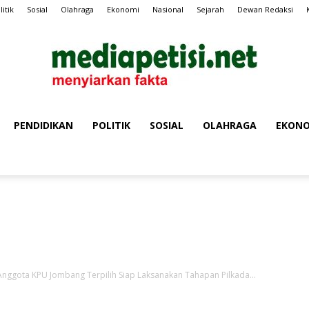
litik
Sosial
Olahraga
Ekonomi
Nasional
Sejarah
Dewan Redaksi
PENDIDIKAN
POLITIK
SOSIAL
OLAHRAGA
EKONO
MEDIA
Iklan Media Petisi
PETISI
nggota KPU Jombang Terpilih Siap Laksanakan Tahapan Pilkada...