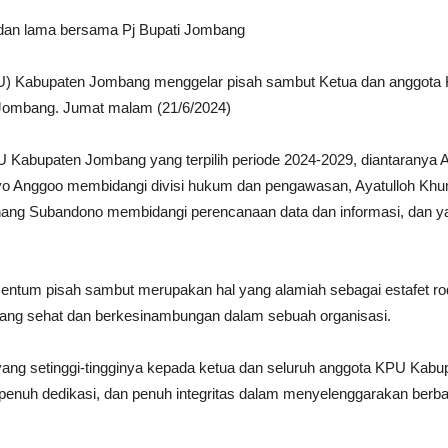
 dan lama bersama Pj Bupati Jombang
PU) Kabupaten Jombang menggelar pisah sambut Ketua dan anggota
Jombang. Jumat malam (21/6/2024)
 Kabupaten Jombang yang terpilih periode 2024-2029, diantarany
tyo Anggoo membidangi divisi hukum dan pengawasan, Ayatulloh Khuma
ang Subandono membidangi perencanaan data dan informasi, dan yang
ntum pisah sambut merupakan hal yang alamiah sebagai estafet r
yang sehat dan berkesinambungan dalam sebuah organisasi.
yang setinggi-tingginya kepada ketua dan seluruh anggota KPU Kab
s, penuh dedikasi, dan penuh integritas dalam menyelenggarakan ber