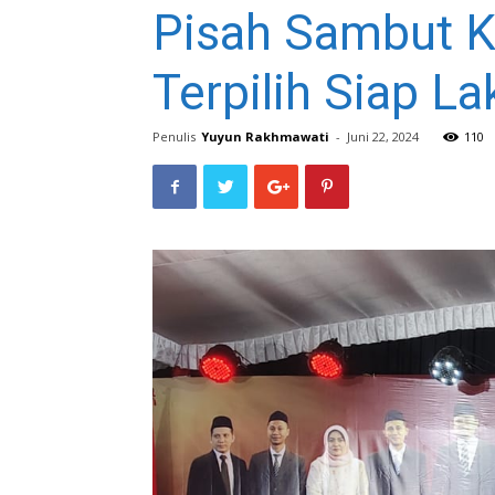
Pisah Sambut 
Terpilih Siap L
Penulis
Yuyun Rakhmawati
-
Juni 22, 2024
110