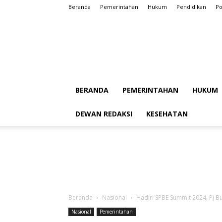
Beranda
Pemerintahan
Hukum
Pendidikan
Po
BERANDA
PEMERINTAHAN
HUKUM
DEWAN REDAKSI
KESEHATAN
Beranda
Nasional
Hadiri SPBE Summit 2024, Pj 
Nasional
Pemerintahan