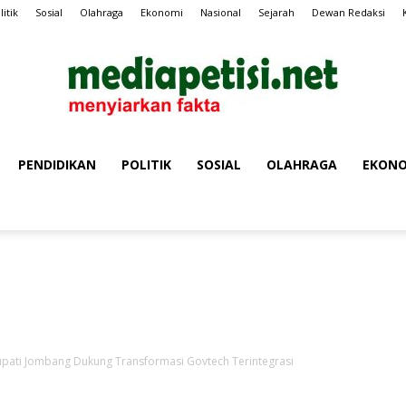
litik
Sosial
Olahraga
Ekonomi
Nasional
Sejarah
Dewan Redaksi
PENDIDIKAN
POLITIK
SOSIAL
OLAHRAGA
EKONO
MEDIA
Iklan Media Petisi
PETISI
Bupati Jombang Dukung Transformasi Govtech Terintegrasi