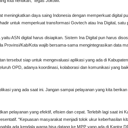
yang kita hentikan,” tegas Jokowi.
t meningkatkan daya saing Indonesia dengan memperkuat digital publik
 untuk memperkuat transformasi Govtech atau Ina Digital, satu port
aitu ASN digital harus disiapkan. Sistem Ina Digital pun harus disosi
a Provinsi/Kab/Kota wajib bersama-sama mengintegrasikan data mas
atan tersebut siap untuk mengevaluasi aplikasi yang ada di Kabupat
eluruh OPD, adanya koordinasi, kolaborasi dan komunikasi yang bai
plikasi yang ada saat ini. Jangan sampai pelayanan yang kita berik
an pelayanan yang efektif, efisien dan cepat. Terlebih lagi saat in
esentatif. “Kepuasan masyarakat menjadi tolok ukur keberhasilan ki
 Apabila ada kendala warga bisa datang ke MPP yang ada di Kantor