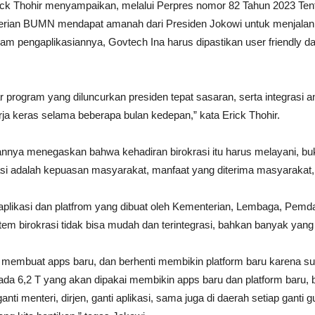
k Thohir menyampaikan, melalui Perpres nomor 82 Tahun 2023 Tent
terian BUMN mendapat amanah dari Presiden Jokowi untuk menjala
alam pengaplikasiannya, Govtech Ina harus dipastikan user friendl
ar program yang diluncurkan presiden tepat sasaran, serta integrasi a
erja keras selama beberapa bulan kedepan,” kata Erick Thohir.
nnya menegaskan bahwa kehadiran birokrasi itu harus melayani, b
rasi adalah kepuasan masyarakat, manfaat yang diterima masyaraka
likasi dan platfrom yang dibuat oleh Kementerian, Lembaga, Pemda
stem birokrasi tidak bisa mudah dan terintegrasi, bahkan banyak yang
ti membuat apps baru, dan berhenti membikin platform baru karena su
n ada 6,2 T yang akan dipakai membikin apps baru dan platform baru, 
i menteri, dirjen, ganti aplikasi, sama juga di daerah setiap ganti gu