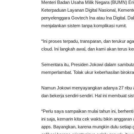
Menteri Badan Usaha Milik Negara (BUMN) Eric
Keterpaduan Layanan Digital Nasional, Kemen
penyelenggara Govtech Ina atau Ina Digital. D
menjalankan sistem tanpa komplikasi rumit.
“Ini proses terpadu, transparan, dan terukur ag
cloud. Ini langkah awal, dan kami akan terus k
Sementara itu, Presiden Jokowi dalam sambuta
memperlambat. Tolak ukur keberhasilan birok
Namun Jokowi menyayangkan adanya 27 ribu ap
dan bekerja sendiri-sendiri. Hal ini membuat si
“Perlu saya sampaikan mulai tahun ini, berhen
ini saja, kemarin kita cek waktu bikin anggara
apps. Bayangkan, karena mungkin dulu setiap gant