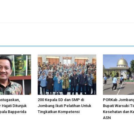
astugaskan,
200 Kepala SD dan SMP di
PORKab Jombang
 Hajati Ditunjuk
Jombang Ikuti Pelatihan Untuk
Bupati Warsubi T
pala Bapperida
Tingkatkan Kompetensi
Kesehatan dan K
ASN