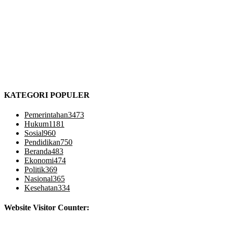
KATEGORI POPULER
Pemerintahan
3473
Hukum
1181
Sosial
960
Pendidikan
750
Beranda
483
Ekonomi
474
Politik
369
Nasional
365
Kesehatan
334
Website Visitor Counter: