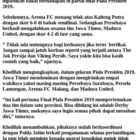
dipastikan bakal berhadapan di partai final Piala Presiden
2019.
Sebelumnya, Arema FC menang telak atas Kalteng Putra
dengan skor 6-0 di babak semifinal. Sedangkan Persebaya
berhasil mengalahkan sesama tim Jawa Timur, Madura
United, dengan skor 4-2 di fase yang sama.
” Tidak ada untungnya bagi keduanya jika terus bertikai.
Jangan sampai jatuh korban seperti yang terjadi antara The
Jak Persija dan Viking Persib. Saya yakin kita bisa kasih
contoh yang baik,” ujarnya.
Khofifah mengungkapkan, dalam gelaran Piala Presiden 2019,
Jawa Timur mendominasi dengan mengirimkan empat
wakilnya yakni masing-masing Persebaya Surabaya, Persela
Lamongan, Arema FC Malang, dan Madura United.
“Ini kali pertama Final Piala Presiden 2019 mempertemukan
dua tim dalam satu provinsi. Bisa dibilang ini adalah Derby
Jawa Timur, makanya saya ingin semua pihak dapat menahan
diri,” tuturnya.
Khofifah menambahkan, pihaknya sudah berkoordinasi
dengan Polda Jatim terkait pengamanan selama pertandingan.
Ia pun telah meminta kepada aparat kepolisian untuk tidak