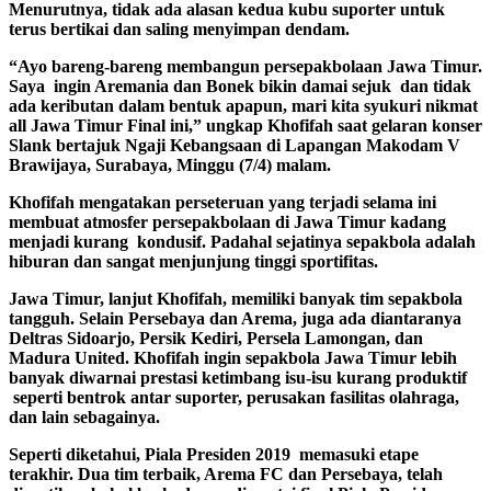
Menurutnya, tidak ada alasan kedua kubu suporter untuk
terus bertikai dan saling menyimpan dendam.
“Ayo bareng-bareng membangun persepakbolaan Jawa Timur.
Saya ingin Aremania dan Bonek bikin damai sejuk dan tidak
ada keributan dalam bentuk apapun, mari kita syukuri nikmat
all Jawa Timur Final ini,” ungkap Khofifah saat gelaran konser
Slank bertajuk Ngaji Kebangsaan di Lapangan Makodam V
Brawijaya, Surabaya, Minggu (7/4) malam.
Khofifah mengatakan perseteruan yang terjadi selama ini
membuat atmosfer persepakbolaan di Jawa Timur kadang
menjadi kurang kondusif. Padahal sejatinya sepakbola adalah
hiburan dan sangat menjunjung tinggi sportifitas.
Jawa Timur, lanjut Khofifah, memiliki banyak tim sepakbola
tangguh. Selain Persebaya dan Arema, juga ada diantaranya
Deltras Sidoarjo, Persik Kediri, Persela Lamongan, dan
Madura United. Khofifah ingin sepakbola Jawa Timur lebih
banyak diwarnai prestasi ketimbang isu-isu kurang produktif
seperti bentrok antar suporter, perusakan fasilitas olahraga,
dan lain sebagainya.
Seperti diketahui, Piala Presiden 2019 memasuki etape
terakhir. Dua tim terbaik, Arema FC dan Persebaya, telah