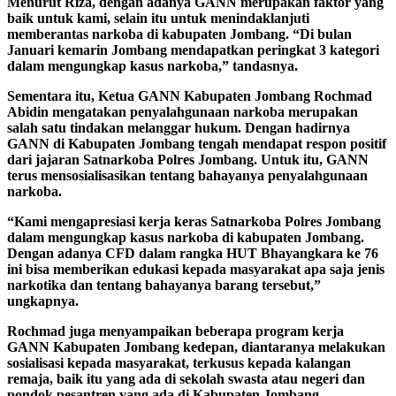
Menurut Riza, dengan adanya GANN merupakan faktor yang
baik untuk kami, selain itu untuk menindaklanjuti
memberantas narkoba di kabupaten Jombang. “Di bulan
Januari kemarin Jombang mendapatkan peringkat 3 kategori
dalam mengungkap kasus narkoba,” tandasnya.
Sementara itu, Ketua GANN Kabupaten Jombang Rochmad
Abidin mengatakan penyalahgunaan narkoba merupakan
salah satu tindakan melanggar hukum. Dengan hadirnya
GANN di Kabupaten Jombang tengah mendapat respon positif
dari jajaran Satnarkoba Polres Jombang. Untuk itu, GANN
terus mensosialisasikan tentang bahayanya penyalahgunaan
narkoba.
“Kami mengapresiasi kerja keras Satnarkoba Polres Jombang
dalam mengungkap kasus narkoba di kabupaten Jombang.
Dengan adanya CFD dalam rangka HUT Bhayangkara ke 76
ini bisa memberikan edukasi kepada masyarakat apa saja jenis
narkotika dan tentang bahayanya barang tersebut,”
ungkapnya.
Rochmad juga menyampaikan beberapa program kerja
GANN Kabupaten Jombang kedepan, diantaranya melakukan
sosialisasi kepada masyarakat, terkusus kepada kalangan
remaja, baik itu yang ada di sekolah swasta atau negeri dan
pondok pesantren yang ada di Kabupaten Jombang.