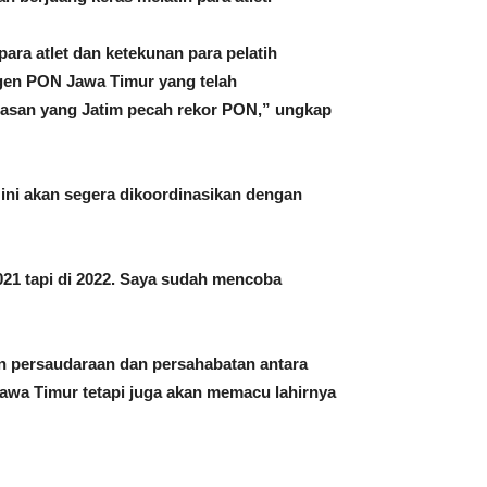
ara atlet dan ketekunan para pelatih
gen PON Jawa Timur yang telah
elasan yang Jatim pecah rekor PON,” ungkap
ini akan segera dikoordinasikan dengan
21 tapi di 2022. Saya sudah mencoba
persaudaraan dan persahabatan antara
Jawa Timur tetapi juga akan memacu lahirnya