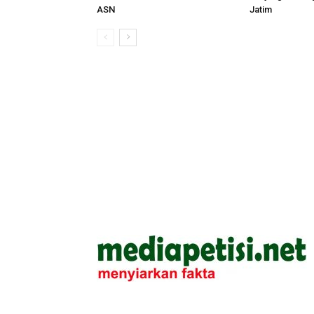
ASN
Jatim