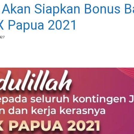
 Akan Siapkan Bonus Ba
X Papua 2021
427