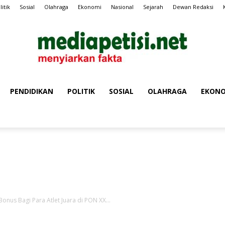
litik
Sosial
Olahraga
Ekonomi
Nasional
Sejarah
Dewan Redaksi
PENDIDIKAN
POLITIK
SOSIAL
OLAHRAGA
EKONO
MEDIA
Iklan Media Petisi
PETISI
onus Bagi Para Atlet Juara di PON XX...