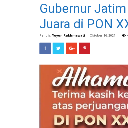
Gubernur Jatim
Juara di PON X
Penulis
Yuyun Rakhmawati
-
Oktober 16, 2021