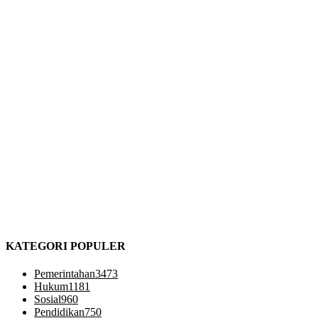
KATEGORI POPULER
Pemerintahan
3473
Hukum
1181
Sosial
960
Pendidikan
750