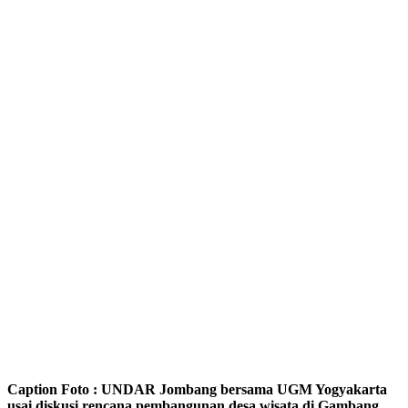
Caption Foto : UNDAR Jombang bersama UGM Yogyakarta
usai diskusi rencana pembangunan desa wisata di Gambang