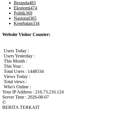
Beranda
483
Ekonomi
474
Politik
369
Nasional
365
Kesehatan
334
Website Visitor Counter:
Users Today :
Users Yesterday :
This Month :
This Year :
Total Users : 1448334
Views Today :
Total views :
Who's Online :
Your IP Address : 216.73.216.124
Server Time : 2026-08-07
©
BERITA TERKAIT