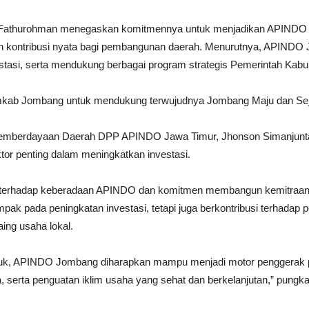
Fathurohman menegaskan komitmennya untuk menjadikan APINDO se
an kontribusi nyata bagi pembangunan daerah. Menurutnya, APINDO
stasi, serta mendukung berbagai program strategis Pemerintah Kab
emkab Jombang untuk mendukung terwujudnya Jombang Maju dan Sej
 Pemberdayaan Daerah DPP APINDO Jawa Timur, Jhonson Simanjunta
tor penting dalam meningkatkan investasi.
terhadap keberadaan APINDO dan komitmen membangun kemitraan d
mpak pada peningkatan investasi, tetapi juga berkontribusi terhad
ing usaha lokal.
ntuk, APINDO Jombang diharapkan mampu menjadi motor penggerak 
a, serta penguatan iklim usaha yang sehat dan berkelanjutan,” pungk