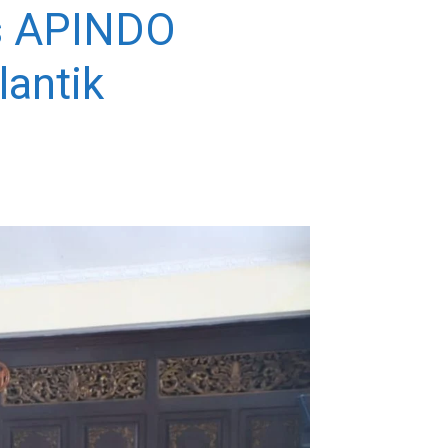
us APINDO
antik