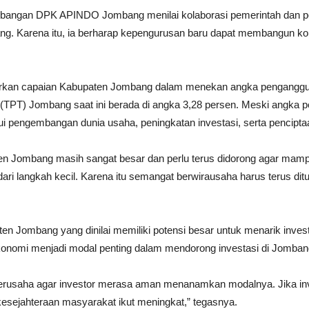
angan DPK APINDO Jombang menilai kolaborasi pemerintah dan pel
g. Karena itu, ia berharap kepengurusan baru dapat membangun kom
rkan capaian Kabupaten Jombang dalam menekan angka penganggur
a (TPT) Jombang saat ini berada di angka 3,28 persen. Meski ang
 pengembangan dunia usaha, peningkatan investasi, serta pencipta
en Jombang masih sangat besar dan perlu terus didorong agar mamp
ari langkah kecil. Karena itu semangat berwirausaha harus terus di
ten Jombang yang dinilai memiliki potensi besar untuk menarik inves
ekonomi menjadi modal penting dalam mendorong investasi di Jomban
 berusaha agar investor merasa aman menanamkan modalnya. Jika in
 kesejahteraan masyarakat ikut meningkat,” tegasnya.