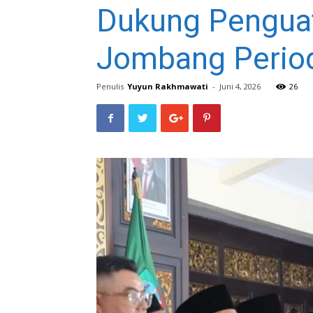
Dukung Penguat
Jombang Period
Penulis
Yuyun Rakhmawati
-
Juni 4, 2026
26