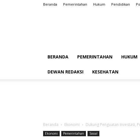
Beranda
Pemerintahan
Hukum
Pendidikan
Po
BERANDA
PEMERINTAHAN
HUKUM
DEWAN REDAKSI
KESEHATAN
Beranda
Ekonomi
Dukung Penguatan Investasi, 
Ekonomi
Pemerintahan
Sosial