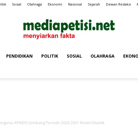
litik
Sosial
Olahraga
Ekonomi
Nasional
Sejarah
Dewan Redaksi
PENDIDIKAN
POLITIK
SOSIAL
OLAHRAGA
EKONO
MEDIA
Iklan Media Petisi
PETISI
Pengurus APINDO Jombang Periode 2026-2031 Resmi Dilantik