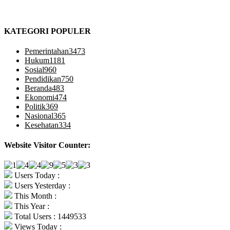
KATEGORI POPULER
Pemerintahan
3473
Hukum
1181
Sosial
960
Pendidikan
750
Beranda
483
Ekonomi
474
Politik
369
Nasional
365
Kesehatan
334
Website Visitor Counter:
Users Today :
Users Yesterday :
This Month :
This Year :
Total Users : 1449533
Views Today :