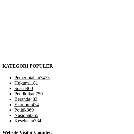
KATEGORI POPULER
Pemerintahan
3473
Hukum
1181
Sosial
960
Pendidikan
750
Beranda
483
Ekonomi
474
Politik
369
Nasional
365
Kesehatan
334
Website Visitor Counter: