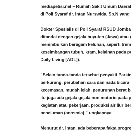
mediapetisi.net – Rumah Sakit Umum Daer
di Poli Syaraf dr. Intan Nurswida, Sp.N yan
Dokter Spesialis di Poli Syaraf RSUD Jomb
ditandai dengan gejala buyuten (Jawa) at
menimbulkan beragam keluhan, seperti tremo
keseimbangan tubuh, kram, kelainan pada pos
Daily Living [ADL]).
“Selain tanda-tanda tersebut penyakit Parki
berkurang, perubahan cara dan nada bicara me
kecemasan, mudah lelah, penurunan berat bad
itu juga ada gejala gejala non motoric pada 
kegiatan atau pekerjaan, produksi air liur b
penciuman (anosmia),” ungkapnya.
Menurut dr. Intan, ada beberapa fakta prog