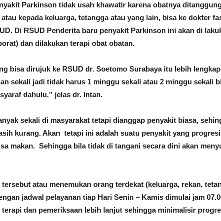
yakit Parkinson tidak usah khawatir karena obatnya ditanggu
atau kepada keluarga, tetangga atau yang lain, bisa ke dokter f
RSUD. Di RSUD Penderita baru penyakit Parkinson ini akan di la
borat) dan dilakukan terapi obat obatan.
g bisa dirujuk ke RSUD dr. Soetomo Surabaya itu lebih lengkap
an sekali jadi tidak harus 1 minggu sekali atau 2 minggu sekali 
yaraf dahulu,” jelas dr. Intan.
anyak sekali di masyarakat tetapi dianggap penyakit biasa, seh
masih kurang. Akan tetapi ini adalah suatu penyakit yang progr
 bisa makan. Sehingga bila tidak di tangani secara dini akan meny
 tersebut atau menemukan orang terdekat (keluarga, rekan, teta
ngan jadwal pelayanan tiap Hari Senin – Kamis dimulai jam 07.0
erapi dan pemeriksaan lebih lanjut sehingga minimalisir progresif