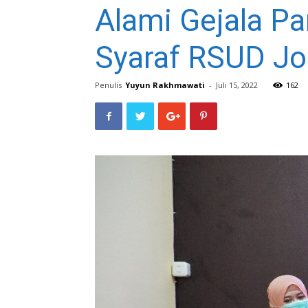
Alami Gejala Pa
Syaraf RSUD J
Penulis
Yuyun Rakhmawati
-
Juli 15, 2022
162