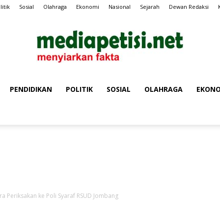
litik
Sosial
Olahraga
Ekonomi
Nasional
Sejarah
Dewan Redaksi
PENDIDIKAN
POLITIK
SOSIAL
OLAHRAGA
EKONO
MEDIA
Iklan Media Petisi
PETISI
era Periksakan ke Poli Syaraf RSUD Jombang