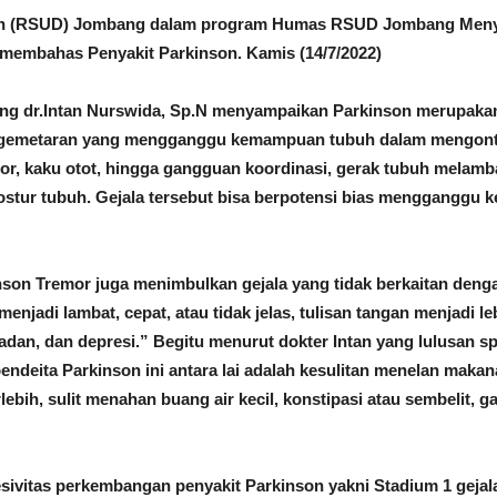
ah (RSUD) Jombang dalam program Humas RSUD Jombang Menyapa
g membahas Penyakit Parkinson. Kamis (14/7/2022)
ang dr.Intan Nurswida, Sp.N menyampaikan Parkinson merupakan
au gemetaran yang mengganggu kemampuan tubuh dalam mengontr
r, kaku otot, hingga gangguan koordinasi, gerak tubuh melamba
tur tubuh. Gejala tersebut bisa berpotensi bias mengganggu keh
nson Tremor juga menimbulkan gejala yang tidak berkaitan denga
njadi lambat, cepat, atau tidak jelas, tulisan tangan menjadi leb
an, dan depresi.” Begitu menurut dokter Intan yang lulusan speci
pendeita Parkinson ini antara lai adalah kesulitan menelan maka
erlebih, sulit menahan buang air kecil, konstipasi atau sembelit, 
resivitas perkembangan penyakit Parkinson yakni Stadium 1 geja