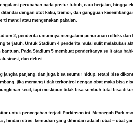
ngalami perubahan pada postur tubuh, cara berjalan, hingga e
 ditandai dengan otot kaku, tremor, dan gangguan keseimbanga
perti mandi atau mengenakan pakaian.
tadium 2, penderita umumnya mengalami penurunan refleks dan 
g terjatuh. Untuk Stadium 4 penderita mulai sulit melakukan akti
 bantuan. Pada Stadium 5 membuat penderitanya sulit atau bahka
lusinasi, dan delusi.
jangka panjang, dan juga bisa seumur hidup, tetapi bisa dikont
mbang, jika memang tidak terkontrol dengan obat maka bisa di
ungkinan kecil, tapi meskipun tidak bisa sembuh total bisa dik
ekitar untuk pencegahan terjadi Parkinson ini. Mencegah Parkins
a , hindari stres, kemudian yang dihindari adalah obat – obat ya