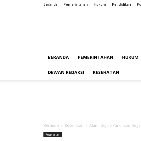
Beranda
Pemerintahan
Hukum
Pendidikan
Po
BERANDA
PEMERINTAHAN
HUKUM
DEWAN REDAKSI
KESEHATAN
Beranda
Kesehatan
Alami Gejala Parkinson, Seg
Kesehatan