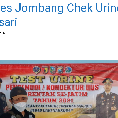
res Jombang Chek Urine
sari
40