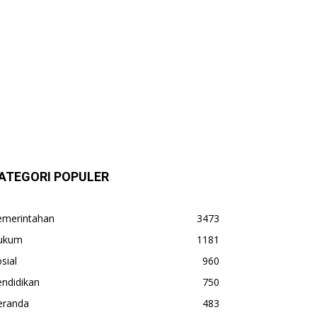
ATEGORI POPULER
emerintahan
3473
ukum
1181
sial
960
ndidikan
750
eranda
483