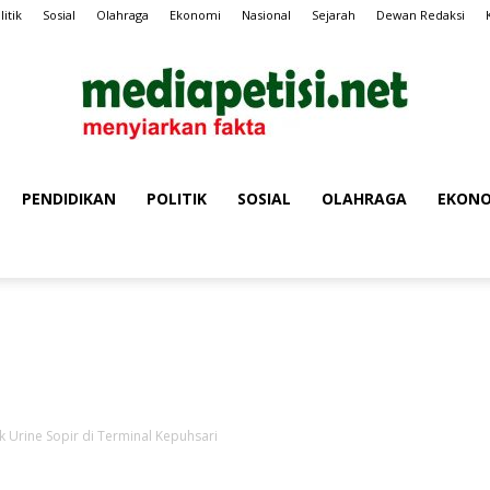
litik
Sosial
Olahraga
Ekonomi
Nasional
Sejarah
Dewan Redaksi
PENDIDIKAN
POLITIK
SOSIAL
OLAHRAGA
EKONO
MEDIA
Iklan Media Petisi
PETISI
 Urine Sopir di Terminal Kepuhsari