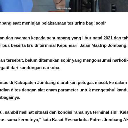
bang saat meninjau pelaksanaan tes urine bagi sopir
an dan nyaman kepada penumpang yang libur natal 2021 dan tah
 bus beserta kru di terminal Kepuhsari, Jalan Mastrip Jombang.
isian tersebut, belum ditemukan sopir yang mengonsumsi narkot
egatif dari kandungan narkoba.
lintas di Kabupaten Jombang diarahkan petugas masuk ke dalam 
mudian dites dengan alat enam parameter untuk mengetahui kand
ebagainya.
ru, sambil melihat situasi dan kondisi ramainya terminal sini. K
r bus sama kernetnya,” kata Kasat Resnarkoba Polres Jombang 