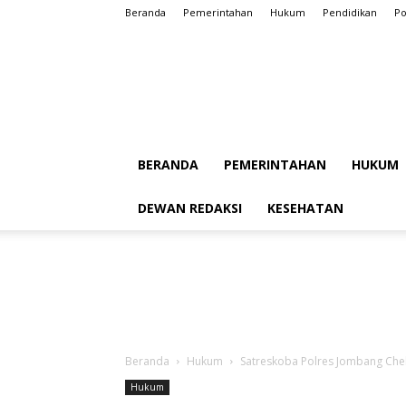
Beranda
Pemerintahan
Hukum
Pendidikan
Po
BERANDA
PEMERINTAHAN
HUKUM
DEWAN REDAKSI
KESEHATAN
Beranda
Hukum
Satreskoba Polres Jombang Chek
Hukum