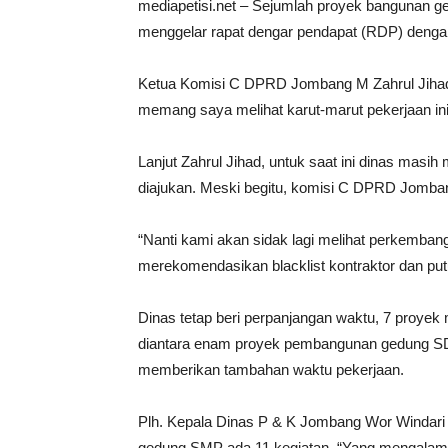
mediapetisi.net – Sejumlah proyek bangunan
menggelar rapat dengar pendapat (RDP) denga
Ketua Komisi C DPRD Jombang M Zahrul Jihad me
memang saya melihat karut-marut pekerjaan ini
Lanjut Zahrul Jihad, untuk saat ini dinas mas
diajukan. Meski begitu, komisi C DPRD Jomb
“Nanti kami akan sidak lagi melihat perkemb
merekomendasikan blacklist kontraktor dan put
Dinas tetap beri perpanjangan waktu, 7 proyek
diantara enam proyek pembangunan gedung SD
memberikan tambahan waktu pekerjaan.
Plh. Kepala Dinas P & K Jombang Wor Windari
gedung SMP ada 11 kegiatan. “Yang mengalami