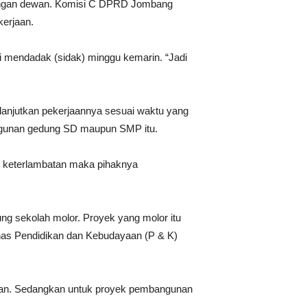
langan dewan. Komisi C DPRD Jombang
erjaan.
i mendadak (sidak) minggu kemarin. “Jadi
lanjutkan pekerjaannya sesuai waktu yang
ngunan gedung SD maupun SMP itu.
i keterlambatan maka pihaknya
ung sekolah molor. Proyek yang molor itu
as Pendidikan dan Kebudayaan (P & K)
atan. Sedangkan untuk proyek pembangunan