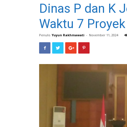
Dinas P dan K 
Waktu 7 Proyek
Penulis
Yuyun Rakhmawati
-
November 11, 2024