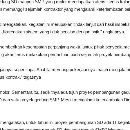
 gedung SD maupun SMP yang molor mendapatkan atensi serius ka
n memanggil sejumlah kontraktor yang mengalami keterlambatan pek
ngatakan, kegiatan ini merupakan tindak lanjut dari hasil inspeks
 dikarenakan sistem yang tidak berjalan dengan baik,” ungkapnya.
ih memberikan kesempatan perpanjang waktu untuk pihak penyedia me
ang akan terus melakukan pemantuan pada sejumlah proyek pemba
angannya seperti apa. Apabila memang pekerjaannya masih mengalam
us kontrak,” tegasnya
 molor. Sementara itu, sedikitnya ada tujuh proyek pembangunan ged
 dan satu proyek gedung SMP. Meski mengalami keterlambatan Din
 mengatakan, untuk tahun ini proyek pembangunan SD ada 11 kegi
 keterlambatan enam proyek SD dan satu proyek SMP,” jelasnya.