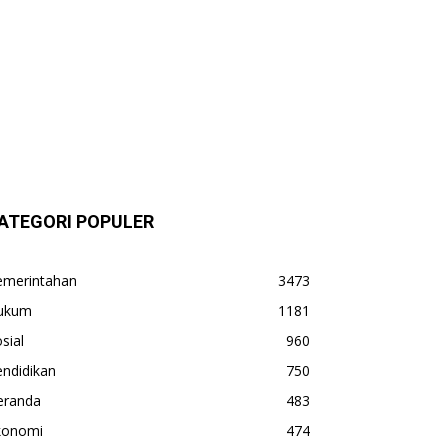
ATEGORI POPULER
emerintahan
3473
ukum
1181
sial
960
ndidikan
750
eranda
483
konomi
474