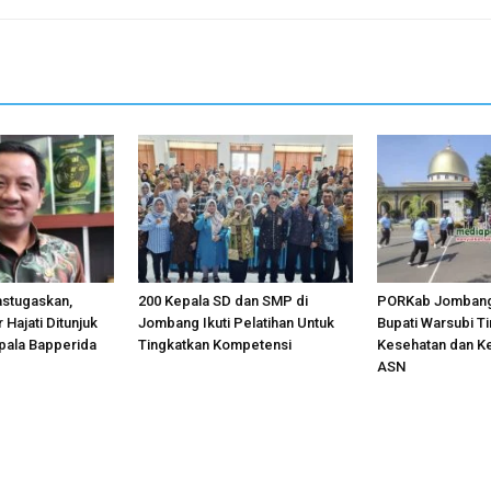
astugaskan,
200 Kepala SD dan SMP di
PORKab Jombang
 Hajati Ditunjuk
Jombang Ikuti Pelatihan Untuk
Bupati Warsubi T
pala Bapperida
Tingkatkan Kompetensi
Kesehatan dan K
ASN