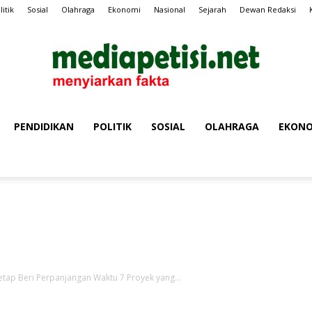
litik
Sosial
Olahraga
Ekonomi
Nasional
Sejarah
Dewan Redaksi
PENDIDIKAN
POLITIK
SOSIAL
OLAHRAGA
EKONO
MEDIA
Iklan Media Petisi
PETISI
tap Beri Perpanjangan Waktu 7 Proyek yang...