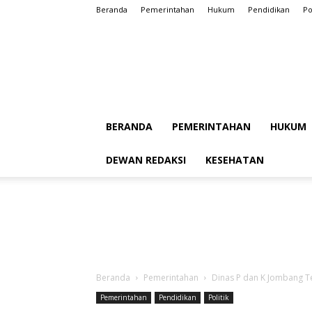
Beranda
Pemerintahan
Hukum
Pendidikan
Po
BERANDA
PEMERINTAHAN
HUKUM
DEWAN REDAKSI
KESEHATAN
Beranda
Pemerintahan
Dinas P dan K Jombang Te
Pemerintahan
Pendidikan
Politik