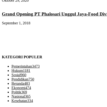
Oktober 29, 2020
Grand Opening PT Phalosari Unggul Jaya-Food Divi
September 1, 2018
KATEGORI POPULER
Pemerintahan
3473
Hukum
1181
Sosial
960
Pendidikan
750
Beranda
483
Ekonomi
474
Politik
369
Nasional
365
Kesehatan
334