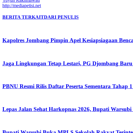
Yuyun Rakhmawati
http://mediapetisi.net
BERITA TERKAIT
DARI PENULIS
Kapolres Jombang Pimpin Apel Kesiapsiagaan Benc
Jaga Lingkungan Tetap Lestari, PG Djombang Baru
PBNU Resmi Rilis Daftar Peserta Sementara Tahap
Lepas Jalan Sehat Harkopnas 2026, Bupati Warsubi
Bupati Warsubi Buka MPLS Sekolah Rakyat Terinte