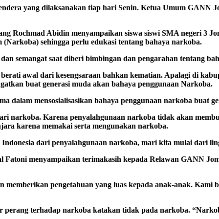
a Bendera yang dilaksanakan tiap hari Senin. Ketua Umum GANN 
Rochmad Abidin menyampaikan siswa siswi SMA negeri 3 Jomb
(Narkoba) sehingga perlu edukasi tentang bahaya narkoba.
as dan semangat saat diberi bimbingan dan pengarahan tentang 
erati awal dari kesengsaraan bahkan kematian. Apalagi di kab
gingatkan buat generasi muda akan bahaya penggunaan Narkoba.
ma dalam mensosialisasikan bahaya penggunaan narkoba buat gen
i narkoba. Karena penyalahgunaan narkoba tidak akan membua
njara karena memakai serta mengunakan narkoba.
Indonesia dari penyalahgunaan narkoba, mari kita mulai dari lin
inal Fatoni menyampaikan terimakasih kepada Relawan GANN J
an memberikan pengetahuan yang luas kepada anak-anak. Kami b
erang terhadap narkoba katakan tidak pada narkoba. “Narkoba N